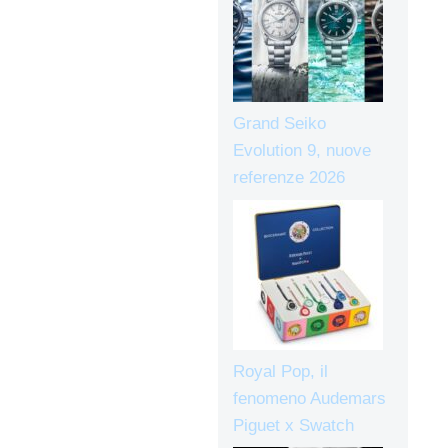
Grand Seiko
Evolution 9, nuove
referenze 2026
Royal Pop, il
fenomeno Audemars
Piguet x Swatch