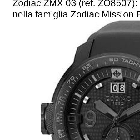
Zodiac ZMX 03 (ref. ZO8507): i
nella famiglia Zodiac Mission