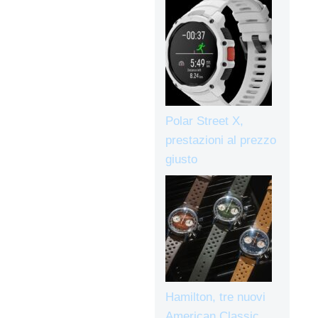
Polar Street X,
prestazioni al prezzo
giusto
Hamilton, tre nuovi
American Classic