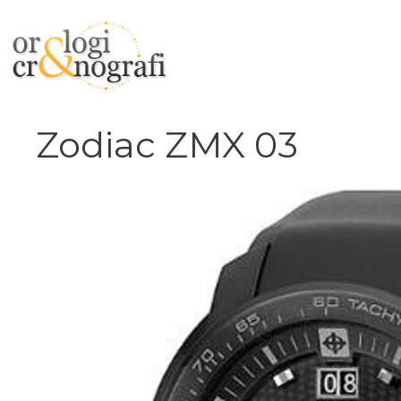
Vai
al
contenuto
Zodiac ZMX 03