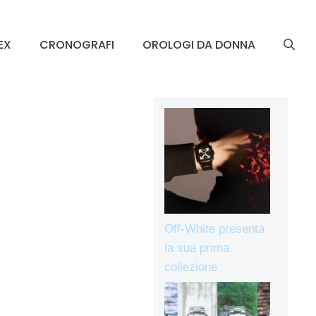
EX
CRONOGRAFI
OROLOGI DA DONNA
Off-White presenta
la sua prima
collezione