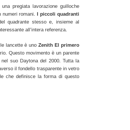
 una pregiata lavorazione guilloche
 in numeri romani.
I piccoli quadranti
 del quadrante stesso e, insieme al
teressante all’intera referenza.
lle lancette è uno
Zenith El primero
ario. Questo movimento è un parente
x nel suo Daytona del 2000. Tutta la
averso il fondello trasparente in vetro
bile che definisce la forma di questo