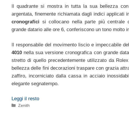
Il quadrante si mostra in tutta la sua bellezza con
argentata, finemente richiamata dagli indici applicati
cronografici
si collocano nella parte più centrale
grande datario alle ore 6, conferiscono un tono molto in
Il responsabile del movimento liscio e impeccabile de
4010
nella sua versione cronografica con grande dat
stretto di quello precedentemente utilizzato da Role
bellezza delle fini decorazioni traspare con grazia attr
zaffiro, incorniciato dalla cassa in acciaio inossida
elegante segnatempo.
Leggi il resto
Categorie
Zenith