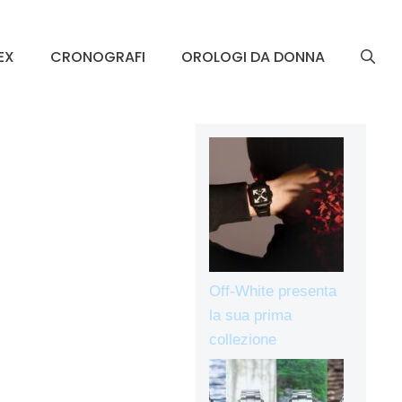
EX
CRONOGRAFI
OROLOGI DA DONNA
Off-White presenta
la sua prima
collezione