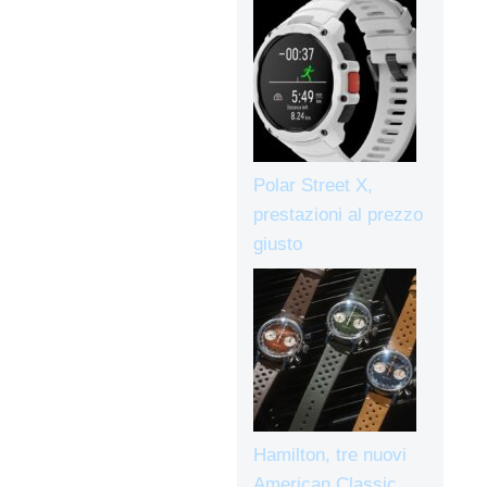
Polar Street X,
prestazioni al prezzo
giusto
Hamilton, tre nuovi
American Classic