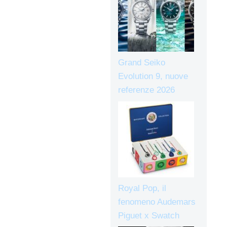
Grand Seiko
Evolution 9, nuove
referenze 2026
Royal Pop, il
fenomeno Audemars
Piguet x Swatch