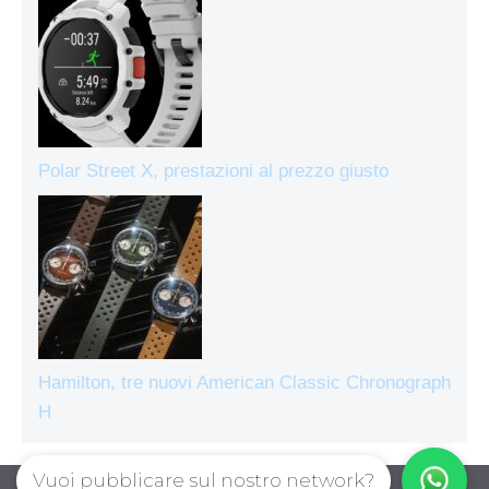
Polar Street X, prestazioni al prezzo giusto
Hamilton, tre nuovi American Classic Chronograph
H
Vuoi pubblicare sul nostro network?