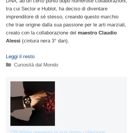
DNA, ad un certo punto dopo numerose collaborazioni,
tra cui Sector e Hublot, ha deciso di diventare
imprenditore di sé stesso, creando questo marchio
che trae origine dalla sua passione per le arti marziali,
creato con la collaborazione del
maestro Claudio
Alessi
(cintura nera 3° dan).
Leggi il resto
Categorie
Curiosità dal Mondo
Off-White presenta la sua prima collezione