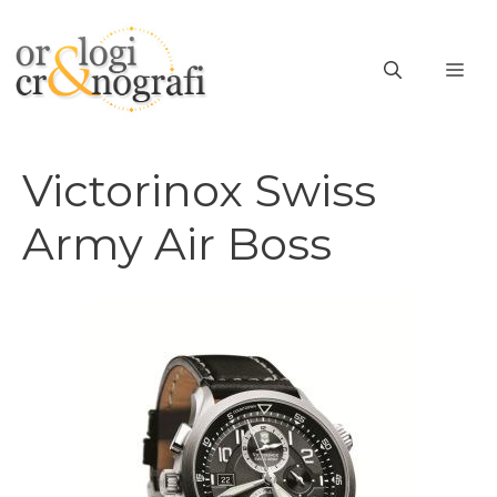
Vai
al
ME
contenuto
Victorinox Swiss
Army Air Boss