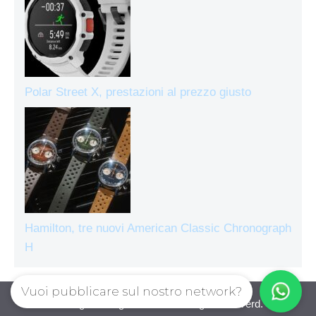
Polar Street X, prestazioni al prezzo giusto
Hamilton, tre nuovi American Classic Chronograph
H
Vuoi pubblicare sul nostro network?
Orologiecronografi © 2026. All right reserverd.