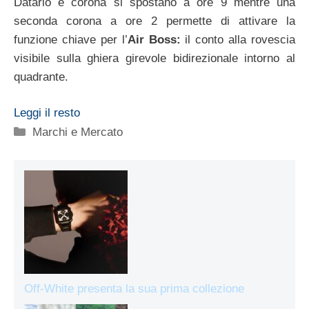
Datario e corona si spostano a ore 9 mentre una
seconda corona a ore 2 permette di attivare la
funzione chiave per l’
Air Boss:
il conto alla rovescia
visibile sulla ghiera girevole bidirezionale intorno al
quadrante.
Leggi il resto
Categorie
Marchi e Mercato
Off-White presenta la sua prima collezione