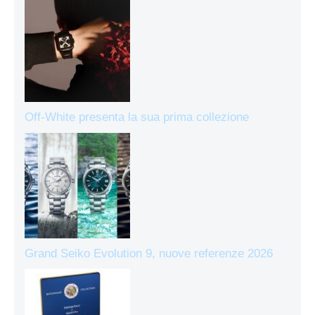
Off-White presenta la sua prima collezione
Grand Seiko Evolution 9, nuove referenze 2026