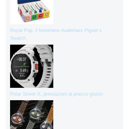
Royal Pop, il fenomeno Audemars Piguet x
Swatch
Polar Street X, prestazioni al prezzo giusto