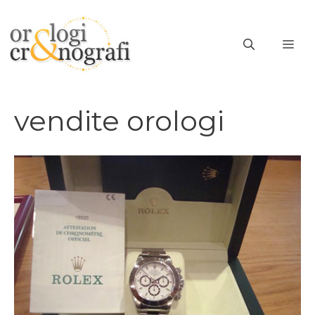
Vai
al
ME
contenuto
vendite orologi