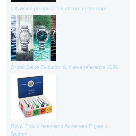
Off-White presenta la sua prima collezione
Grand Seiko Evolution 9, nuove referenze 2026
Royal Pop, il fenomeno Audemars Piguet x
Swatch