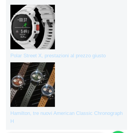
Polar Street X, prestazioni al prezzo giusto
Hamilton, tre nuovi American Classic Chronograph
H