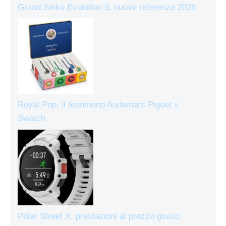
Grand Seiko Evolution 9, nuove referenze 2026
Royal Pop, il fenomeno Audemars Piguet x
Swatch
Polar Street X, prestazioni al prezzo giusto