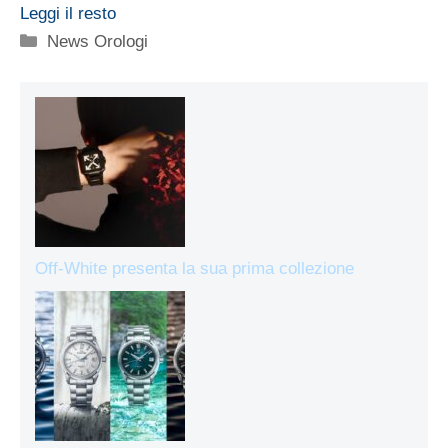
Leggi il resto
Categorie
News Orologi
Off-White presenta la sua prima collezione