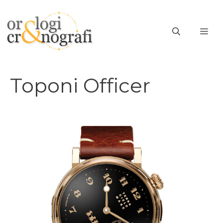
Vai
al
ME
contenuto
Toponi Officer