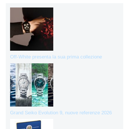
Off-White presenta la sua prima collezione
Grand Seiko Evolution 9, nuove referenze 2026