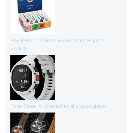
Royal Pop, il fenomeno Audemars Piguet x
Swatch
Polar Street X, prestazioni al prezzo giusto