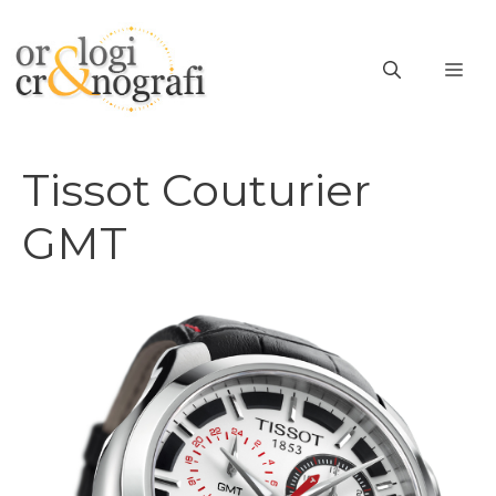
Vai
al
ME
contenuto
Tissot Couturier
GMT