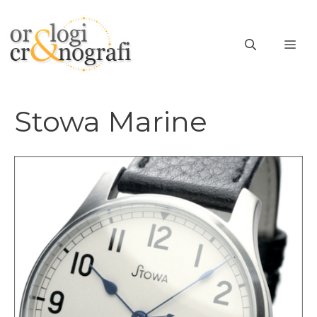
Vai
al
ME
contenuto
Stowa Marine