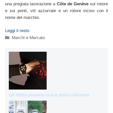
una pregiata lavorazione a
Côte de Genève
sul rotore
e sui ponti, viti azzurrate e un rotore inciso con il
nome del marchio.
Leggi il resto
Categorie
Marchi e Mercato
Off-White presenta la sua prima collezione