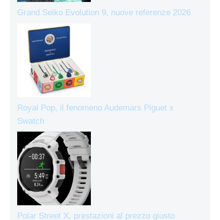
Grand Seiko Evolution 9, nuove referenze 2026
Royal Pop, il fenomeno Audemars Piguet x
Swatch
Polar Street X, prestazioni al prezzo giusto