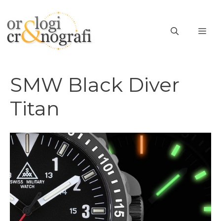
Vai
al
ME
contenuto
SMW Black Diver
Titan