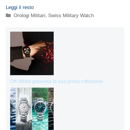
Leggi il resto
Categorie
Orologi Militari
,
Swiss Military Watch
Off-White presenta la sua prima collezione