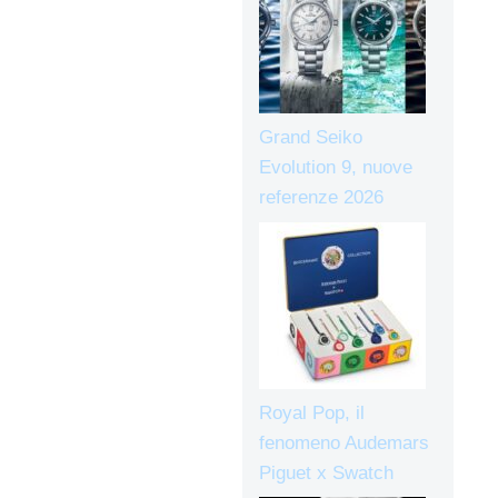
Grand Seiko
Evolution 9, nuove
referenze 2026
Royal Pop, il
fenomeno Audemars
Piguet x Swatch