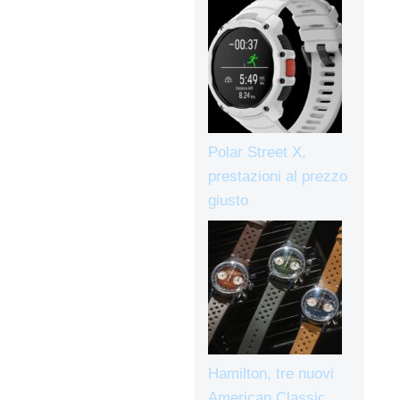
Polar Street X,
prestazioni al prezzo
giusto
Hamilton, tre nuovi
American Classic