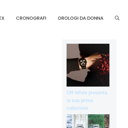
EX
CRONOGRAFI
OROLOGI DA DONNA
Off-White presenta
la sua prima
collezione