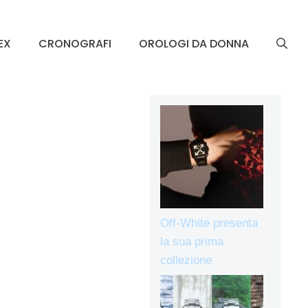
EX
CRONOGRAFI
OROLOGI DA DONNA
Off-White presenta
la sua prima
collezione