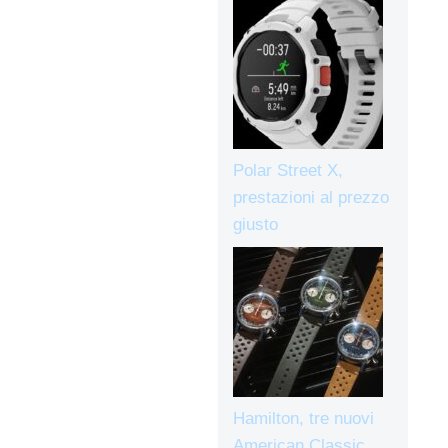
Polar Street X,
prestazioni al prezzo
giusto
Hamilton, tre nuovi
American Classic