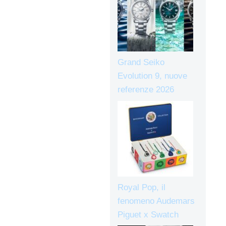
Grand Seiko
Evolution 9, nuove
referenze 2026
Royal Pop, il
fenomeno Audemars
Piguet x Swatch