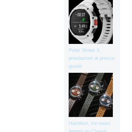
Polar Street X,
prestazioni al prezzo
giusto
Hamilton, tre nuovi
American Classic