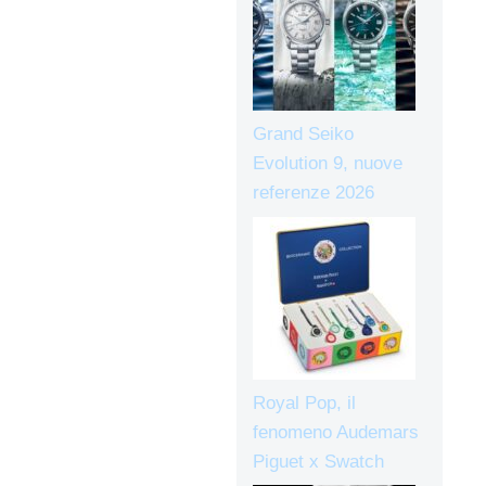
Grand Seiko
Evolution 9, nuove
referenze 2026
Royal Pop, il
fenomeno Audemars
Piguet x Swatch