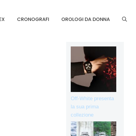
EX
CRONOGRAFI
OROLOGI DA DONNA
Off-White presenta
la sua prima
collezione