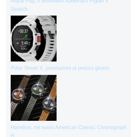
Royal Pop, il fenomeno Audemars Piguet x
Swatch
Polar Street X, prestazioni al prezzo giusto
Hamilton, tre nuovi American Classic Chronograph
H