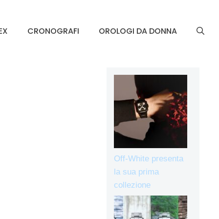
EX
CRONOGRAFI
OROLOGI DA DONNA
Off-White presenta
la sua prima
collezione