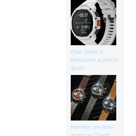
Polar Street X,
prestazioni al prezzo
giusto
Hamilton, tre nuovi
American Classic