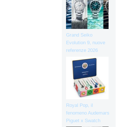
Grand Seiko
Evolution 9, nuove
referenze 2026
Royal Pop, il
fenomeno Audemars
Piguet x Swatch