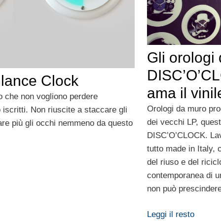
Gli orologi
DISC’O’CL
Glance Clock
ama il vinil
ro che non vogliono perdere
Orologi da muro prod
iscritti. Non riuscite a staccare gli
dei vecchi LP, quest
are più gli occhi nemmeno da questo
DISC’O’CLOCK. Lavor
tutto made in Italy, 
del riuso e del ricic
contemporanea di u
non può prescinder
Leggi il resto