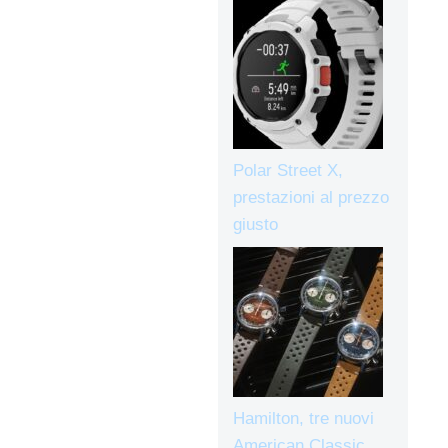
Polar Street X,
prestazioni al prezzo
giusto
Hamilton, tre nuovi
American Classic