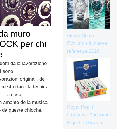
 da muro
Grand Seiko
OCK per chi
Evolution 9, nuove
referenze 2026
e
otti dalla lavorazione
i sono i
azioni originali, del
che sfruttano la tecnica
lo. La casa
n amante della musica
Royal Pop, il
e da queste chicche.
fenomeno Audemars
Piguet x Swatch