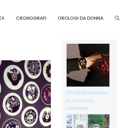
EX
CRONOGRAFI
OROLOGI DA DONNA
Off-White presenta
la sua prima
collezione