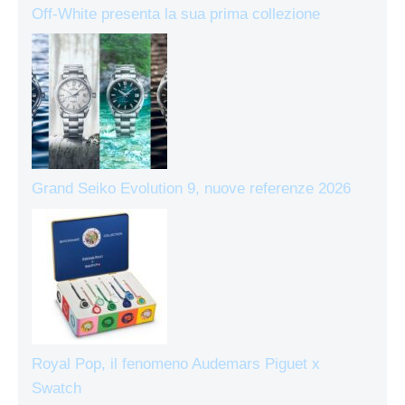
Off-White presenta la sua prima collezione
Grand Seiko Evolution 9, nuove referenze 2026
Royal Pop, il fenomeno Audemars Piguet x
Swatch