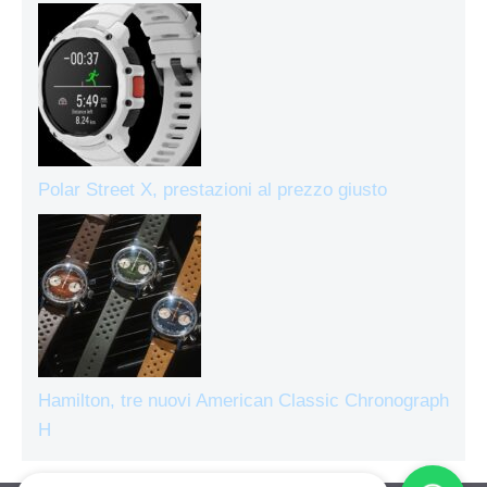
Polar Street X, prestazioni al prezzo giusto
Hamilton, tre nuovi American Classic Chronograph
H