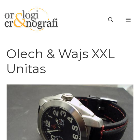
Vai
al
ME
contenuto
Olech & Wajs XXL
Unitas