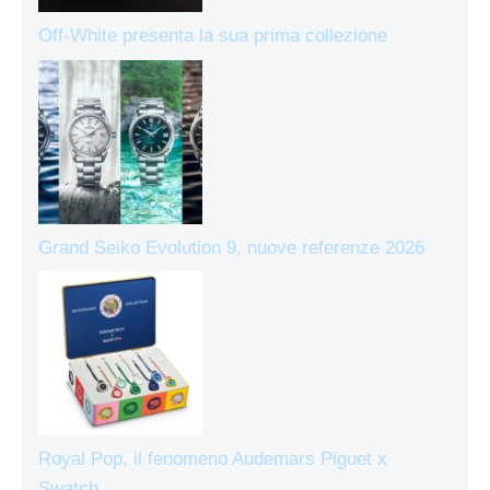
Off-White presenta la sua prima collezione
Grand Seiko Evolution 9, nuove referenze 2026
Royal Pop, il fenomeno Audemars Piguet x
Swatch