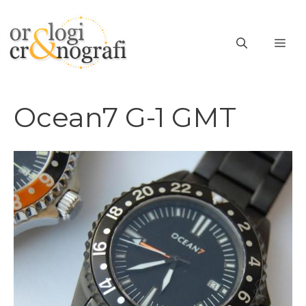
Vai
al
ME
contenuto
Ocean7 G-1 GMT