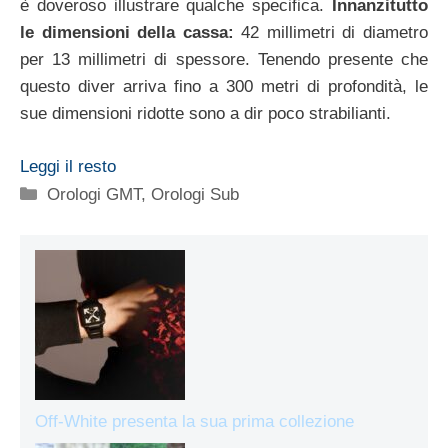
è doveroso illustrare qualche specifica.
Innanzitutto
le dimensioni della cassa:
42 millimetri di diametro
per 13 millimetri di spessore. Tenendo presente che
questo diver arriva fino a 300 metri di profondità, le
sue dimensioni ridotte sono a dir poco strabilianti.
Leggi il resto
Categorie
Orologi GMT
,
Orologi Sub
Off-White presenta la sua prima collezione