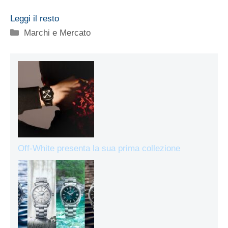
Leggi il resto
Categorie
Marchi e Mercato
Off-White presenta la sua prima collezione