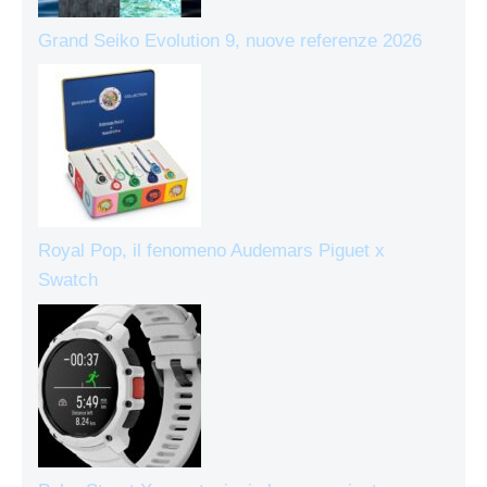
Grand Seiko Evolution 9, nuove referenze 2026
Royal Pop, il fenomeno Audemars Piguet x
Swatch