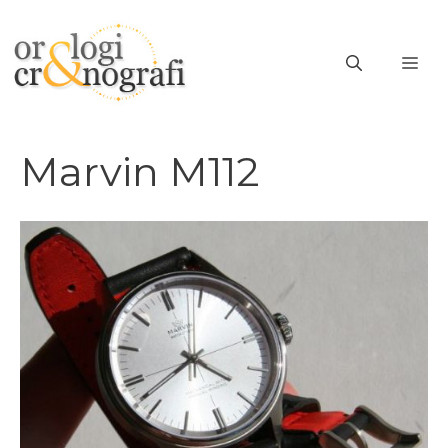
Vai
al
ME
contenuto
Marvin M112