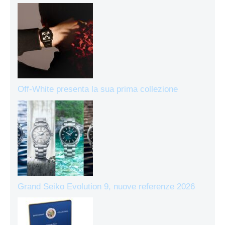
Off-White presenta la sua prima collezione
Grand Seiko Evolution 9, nuove referenze 2026