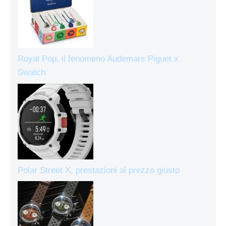
Royal Pop, il fenomeno Audemars Piguet x
Swatch
Polar Street X, prestazioni al prezzo giusto