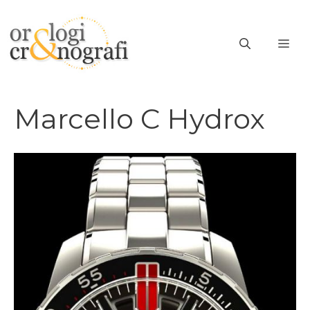
Vai
al
ME
contenuto
Marcello C Hydrox