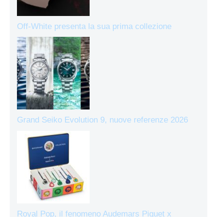
Off-White presenta la sua prima collezione
Grand Seiko Evolution 9, nuove referenze 2026
Royal Pop, il fenomeno Audemars Piguet x