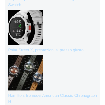
Swatch
Polar Street X, prestazioni al prezzo giusto
Hamilton, tre nuovi American Classic Chronograph
H