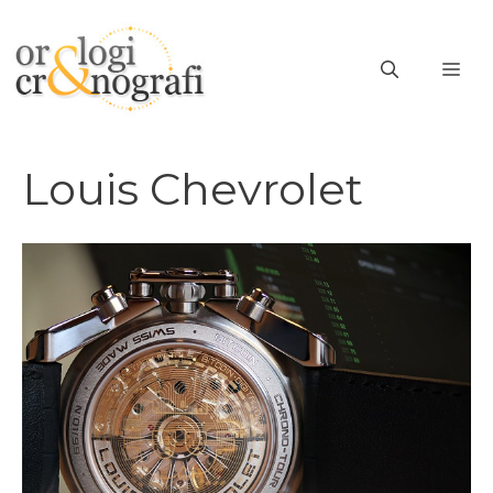
Vai
al
ME
contenuto
Louis Chevrolet