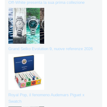
Off-White presenta la sua prima collezione
Grand Seiko Evolution 9, nuove referenze 2026
Royal Pop, il fenomeno Audemars Piguet x
Swatch