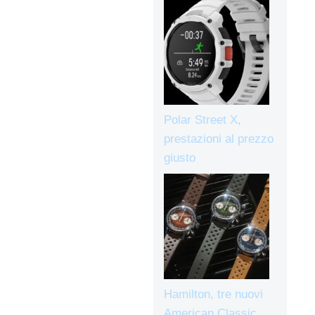
Polar Street X,
prestazioni al prezzo
giusto
Hamilton, tre nuovi
American Classic