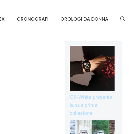
EX
CRONOGRAFI
OROLOGI DA DONNA
Off-White presenta
la sua prima
collezione