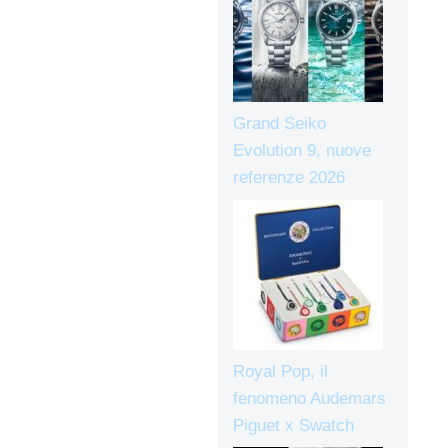
Grand Seiko
Evolution 9, nuove
referenze 2026
Royal Pop, il
fenomeno Audemars
Piguet x Swatch