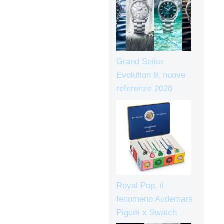
Grand Seiko
Evolution 9, nuove
referenze 2026
Royal Pop, il
fenomeno Audemars
Piguet x Swatch