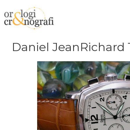
Vai
al
contenuto
Daniel JeanRichard