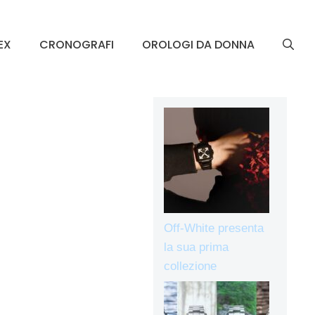
EX
CRONOGRAFI
OROLOGI DA DONNA
Off-White presenta
la sua prima
collezione