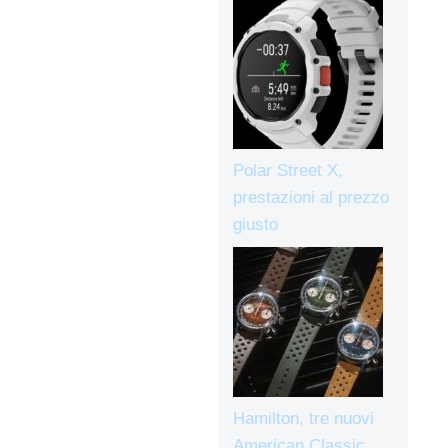
Polar Street X,
prestazioni al prezzo
giusto
Hamilton, tre nuovi
American Classic