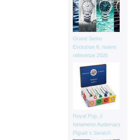
Grand Seiko
Evolution 9, nuove
referenze 2026
Royal Pop, il
fenomeno Audemars
Piguet x Swatch