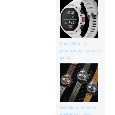
Polar Street X,
prestazioni al prezzo
giusto
Hamilton, tre nuovi
American Classic