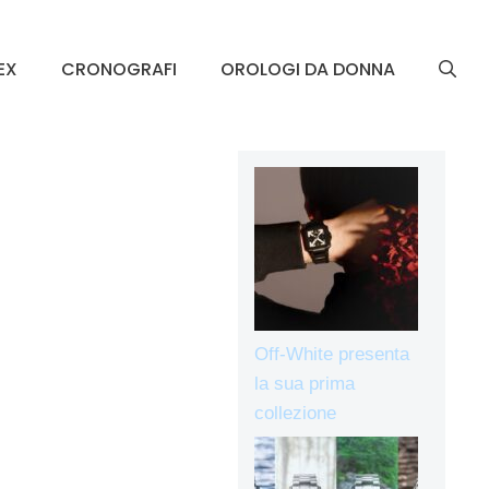
EX
CRONOGRAFI
OROLOGI DA DONNA
Off-White presenta
la sua prima
collezione