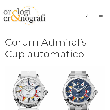
Vai
al
ME
contenuto
Corum Admiral’s
Cup automatico