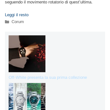
seguendo il movimento rotatorio di quest’ultima.
Leggi il resto
Categorie
Corum
Off-White presenta la sua prima collezione