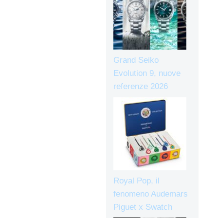
Grand Seiko
Evolution 9, nuove
referenze 2026
Royal Pop, il
fenomeno Audemars
Piguet x Swatch