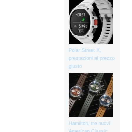
Polar Street X,
prestazioni al prezzo
giusto
Hamilton, tre nuovi
American Classic