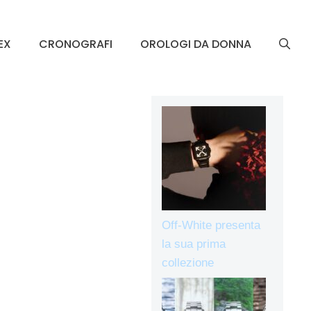
EX
CRONOGRAFI
OROLOGI DA DONNA
Off-White presenta
la sua prima
collezione