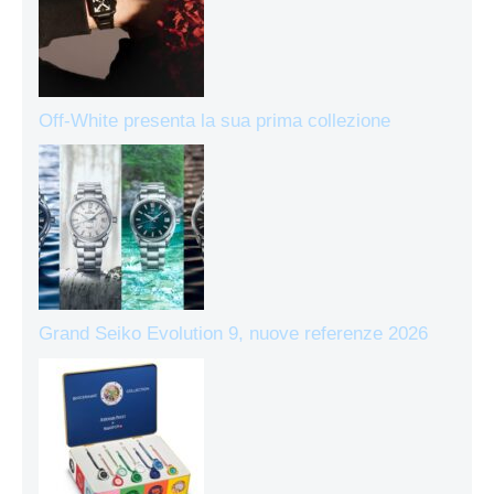
Off-White presenta la sua prima collezione
Grand Seiko Evolution 9, nuove referenze 2026