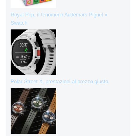
Royal Pop, il fenomeno Audemars Piguet x
Swatch
Polar Street X, prestazioni al prezzo giusto