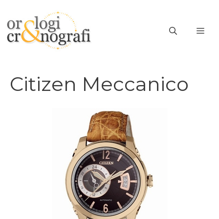
Vai
al
ME
contenuto
Citizen Meccanico