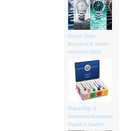
Grand Seiko
Evolution 9, nuove
referenze 2026
Royal Pop, il
fenomeno Audemars
Piguet x Swatch