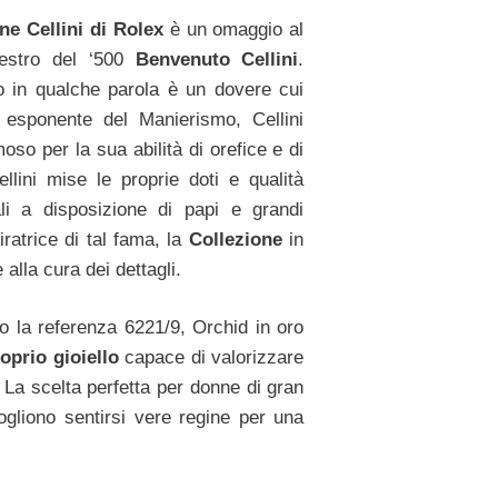
ne Cellini di Rolex
è un omaggio al
estro del ‘500
Benvenuto Cellini
.
o in qualche parola è un dovere cui
 esponente del Manierismo, Cellini
oso per la sua abilità di orefice e di
ellini mise le proprie doti e qualità
ali a disposizione di papi e grandi
ratrice di tal fama, la
Collezione
in
alla cura dei dettagli.
mo la referenza 6221/9, Orchid in oro
prio gioiello
capace di valorizzare
e. La scelta perfetta per donne di gran
liono sentirsi vere regine per una