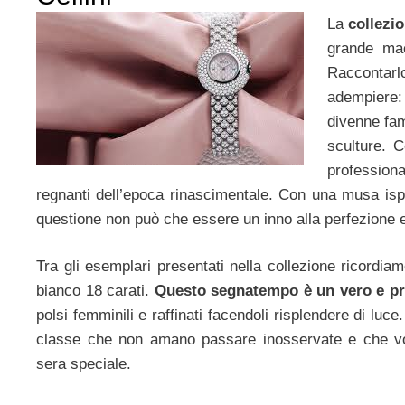
La
collezio
grande ma
Raccontarl
adempiere:
divenne fam
sculture. C
profession
regnanti dell’epoca rinascimentale. Con una musa ispi
questione non può che essere un inno alla perfezione e 
Tra gli esemplari presentati nella collezione ricordia
bianco 18 carati.
Questo segnatempo è un vero e pro
polsi femminili e raffinati facendoli risplendere di luc
classe che non amano passare inosservate e che vog
sera speciale.