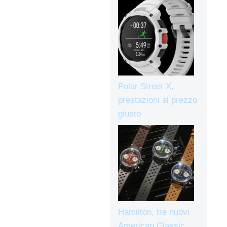
Polar Street X,
prestazioni al prezzo
giusto
Hamilton, tre nuovi
American Classic