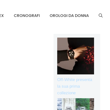
EX
CRONOGRAFI
OROLOGI DA DONNA
Off-White presenta
la sua prima
collezione