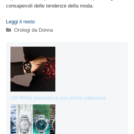
consapevoli delle tendenze della moda.
Leggi il resto
Categorie
Orologi da Donna
Off-White presenta la sua prima collezione