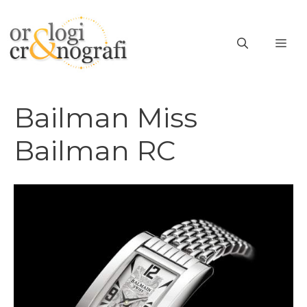
Vai
al
ME
contenuto
Bailman Miss
Bailman RC