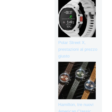
Polar Street X,
prestazioni al prezzo
giusto
Hamilton, tre nuovi
American Classic