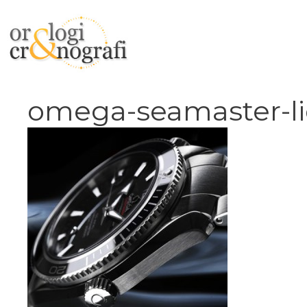
Vai
al
contenuto
omega-seamaster-li