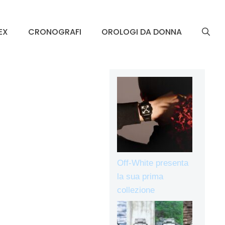
EX
CRONOGRAFI
OROLOGI DA DONNA
Off-White presenta
la sua prima
collezione