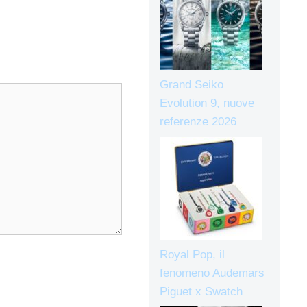
Grand Seiko
Evolution 9, nuove
referenze 2026
Royal Pop, il
fenomeno Audemars
Piguet x Swatch