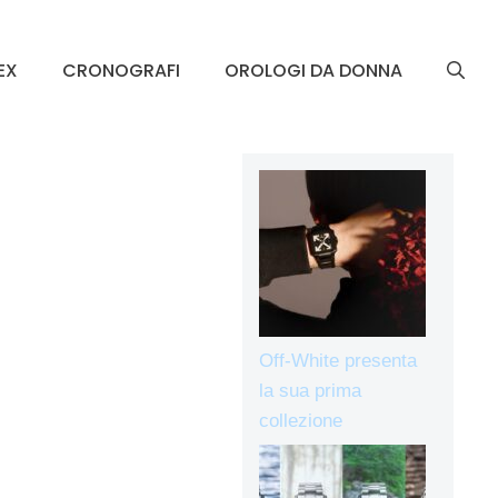
EX
CRONOGRAFI
OROLOGI DA DONNA
Off-White presenta
la sua prima
collezione