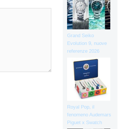
Grand Seiko
Evolution 9, nuove
referenze 2026
Royal Pop, il
fenomeno Audemars
Piguet x Swatch