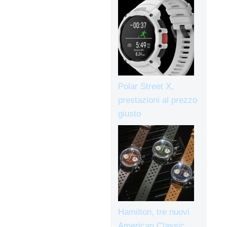
Polar Street X,
prestazioni al prezzo
giusto
Hamilton, tre nuovi
American Classic