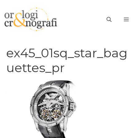
Vai
al
ME
contenuto
ex45_01sq_star_bag
uettes_pr