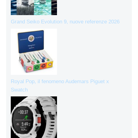
Grand Seiko Evolution 9, nuove referenze 2026
Royal Pop, il fenomeno Audemars Piguet x
Swatch