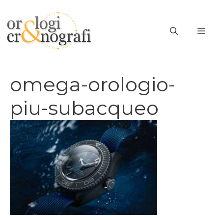
Vai
al
ME
contenuto
omega-orologio-
piu-subacqueo