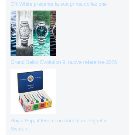
Off-White presenta la sua prima collezione
Grand Seiko Evolution 9, nuove referenze 2026
Royal Pop, il fenomeno Audemars Piguet x
Swatch