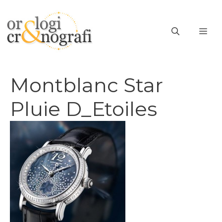
Vai
al
ME
contenuto
Montblanc Star
Pluie D_Etoiles