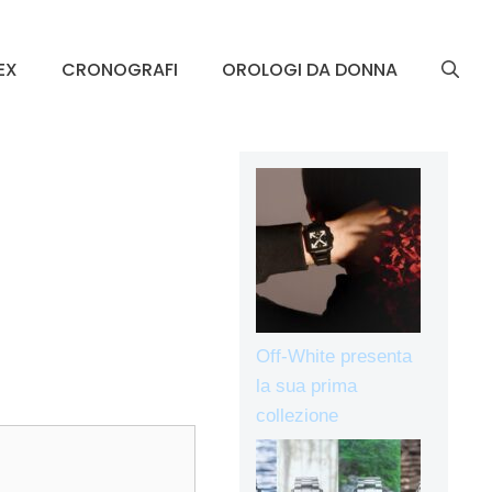
EX
CRONOGRAFI
OROLOGI DA DONNA
Off-White presenta
la sua prima
collezione