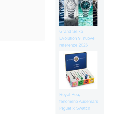
Grand Seiko
Evolution 9, nuove
referenze 2026
Royal Pop, il
fenomeno Audemars
Piguet x Swatch