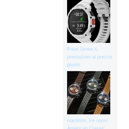
Polar Street X,
prestazioni al prezzo
giusto
Hamilton, tre nuovi
American Classic