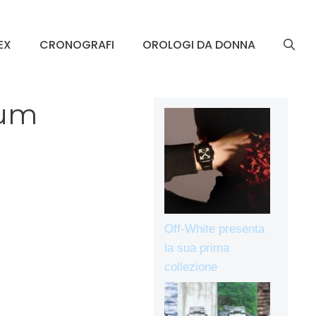
EX
CRONOGRAFI
OROLOGI DA DONNA
num
Off-White presenta
la sua prima
collezione