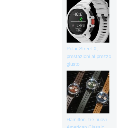
Polar Street X,
prestazioni al prezzo
giusto
Hamilton, tre nuovi
American Classic