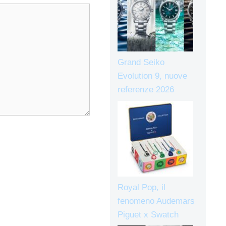
Grand Seiko
Evolution 9, nuove
referenze 2026
Royal Pop, il
fenomeno Audemars
Piguet x Swatch