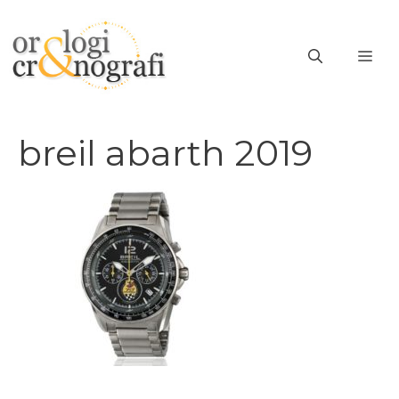
Vai
al
ME
contenuto
breil abarth 2019