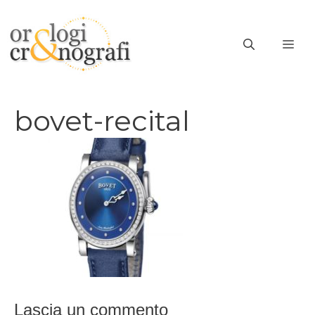
Vai
al
ME
contenuto
bovet-recital
Lascia un commento