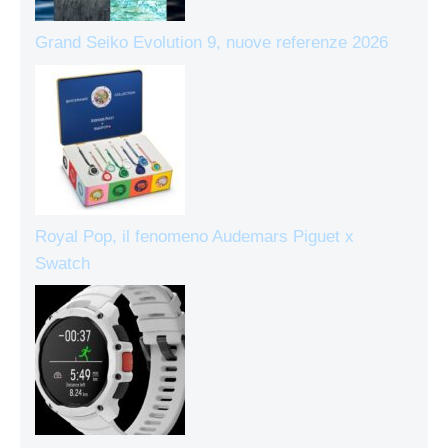
Grand Seiko Evolution 9, nuove referenze 2026
Royal Pop, il fenomeno Audemars Piguet x
Swatch