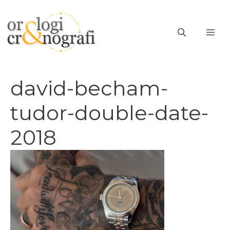
Vai
al
ME
contenuto
david-becham-
tudor-double-date-
2018