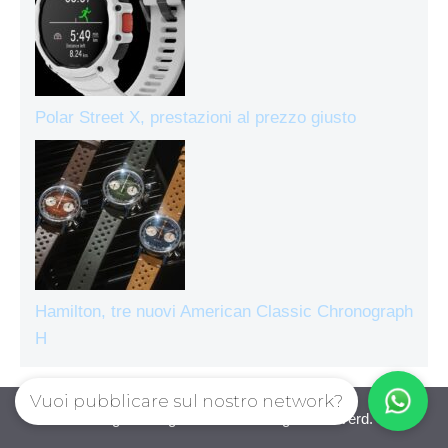
Polar Street X, prestazioni al prezzo giusto
Hamilton, tre nuovi American Classic Chronograph
H
Vuoi pubblicare sul nostro network?
Orologiecronografi © 2026. All right reserverd.