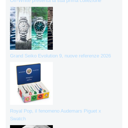
Off-White presenta la sua prima collezione
Grand Seiko Evolution 9, nuove referenze 2026
Royal Pop, il fenomeno Audemars Piguet x
Swatch