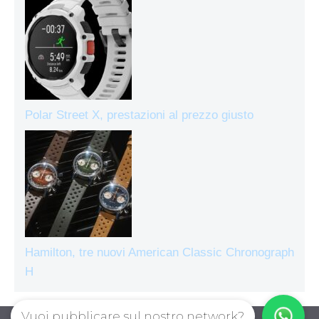
Polar Street X, prestazioni al prezzo giusto
Hamilton, tre nuovi American Classic Chronograph
H
Vuoi pubblicare sul nostro network?