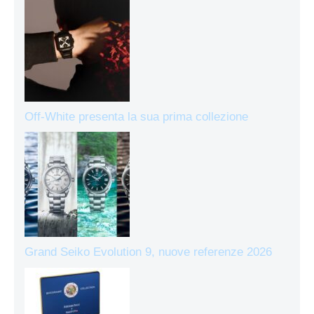
Off-White presenta la sua prima collezione
Grand Seiko Evolution 9, nuove referenze 2026