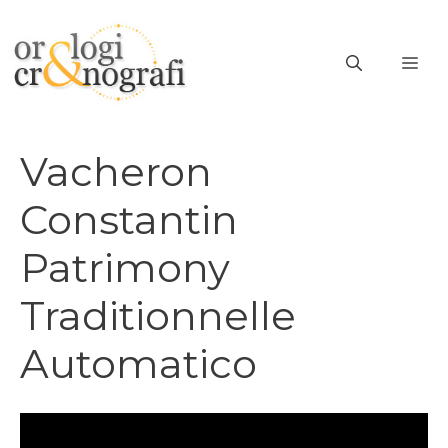
Vai
al
ME
contenuto
Vacheron
Constantin
Patrimony
Traditionnelle
Automatico