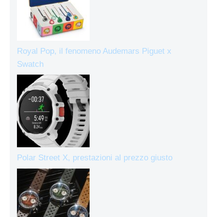
Royal Pop, il fenomeno Audemars Piguet x
Swatch
Polar Street X, prestazioni al prezzo giusto