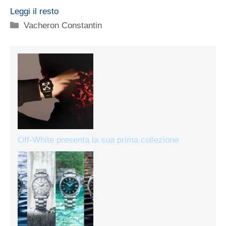
Leggi il resto
Categorie
Vacheron Constantin
Off-White presenta la sua prima collezione