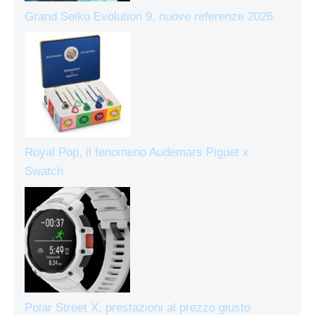
Grand Seiko Evolution 9, nuove referenze 2026
Royal Pop, il fenomeno Audemars Piguet x
Swatch
Polar Street X, prestazioni al prezzo giusto