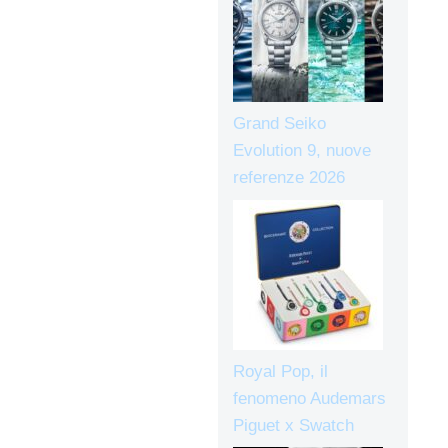
Grand Seiko
Evolution 9, nuove
referenze 2026
Royal Pop, il
fenomeno Audemars
Piguet x Swatch