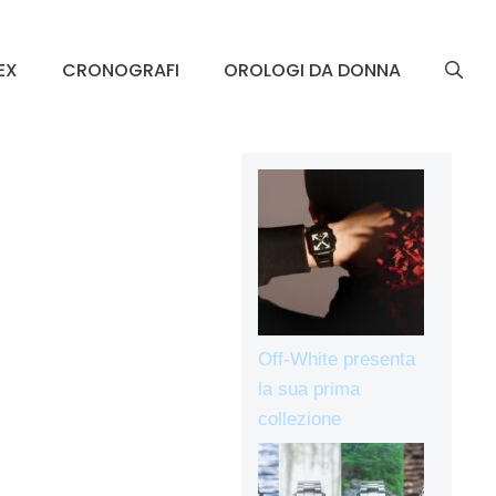
EX
CRONOGRAFI
OROLOGI DA DONNA
Off-White presenta
la sua prima
collezione