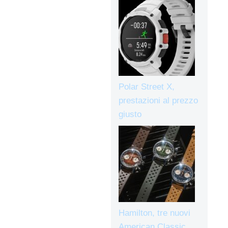
Polar Street X,
prestazioni al prezzo
giusto
Hamilton, tre nuovi
American Classic