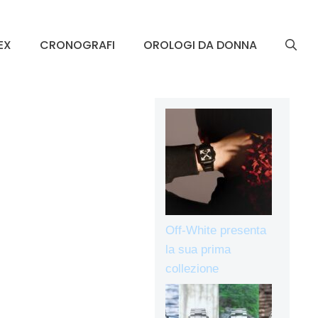
EX
CRONOGRAFI
OROLOGI DA DONNA
Off-White presenta
la sua prima
collezione