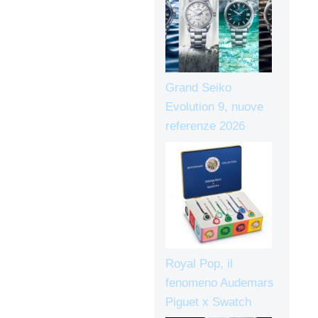
Grand Seiko
Evolution 9, nuove
referenze 2026
Royal Pop, il
fenomeno Audemars
Piguet x Swatch