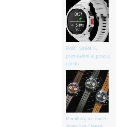
Polar Street X,
prestazioni al prezzo
giusto
Hamilton, tre nuovi
American Classic