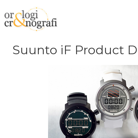
Vai
al
contenuto
Suunto iF Product 