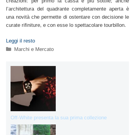
creazioni: per primo la cassa è più sottile; anche
l’architettura del quadrante completamente aperta è
una novità che permette di ostentare con decisione le
curate rifiniture, e con esse lo spettacolare tourbillon.
Leggi il resto
Categorie
Marchi e Mercato
Off-White presenta la sua prima collezione