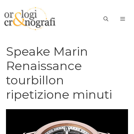
Vai
al
ME
contenuto
Speake Marin
Renaissance
tourbillon
ripetizione minuti