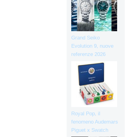
Grand Seiko
Evolution 9, nuove
referenze 2026
Royal Pop, il
fenomeno Audemars
Piguet x Swatch