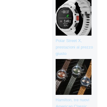
Polar Street X,
prestazioni al prezzo
giusto
Hamilton, tre nuovi
American Classic