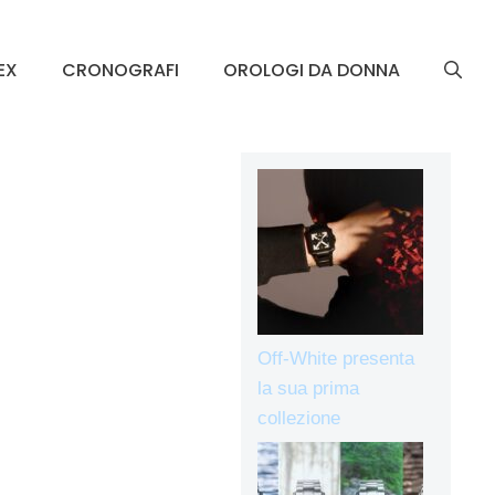
EX
CRONOGRAFI
OROLOGI DA DONNA
Off-White presenta
la sua prima
collezione